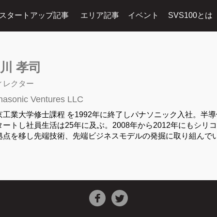
スタートアップ記事
エリア記事
イベント
SVS100とは
川 孝司
ィレクター
nasonic Ventures LLC
京工業大学修士課程 を1992年に終了しパナソニック入社。半
タートし社員生活は25年に及ぶ。2008年から2012年にもシ
拠点を移し先端技術、先端ビジネスモデルの発掘に取り組んで