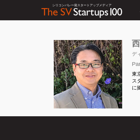
シリコンバレー発スタートアップメディア
西
デ
Pa
東
ス
に