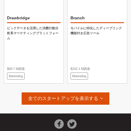
Drawbridge
Branch
ビックデータを活用した消費行動分
モバイルに特化したディープリンク
析系マーケティングプラットフォー
機能付き広告ツール
ム
$68.7 M調達
$242.1 M調達
Marketing
Marketing
全てのスタートアップを表示する