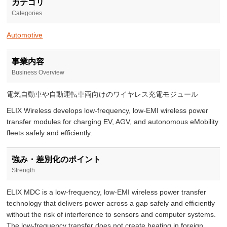
カテゴリ
Categories
Automotive
事業内容
Business Overview
電気自動車や自動運転車両向けのワイヤレス充電モジュール
ELIX Wireless develops low-frequency, low-EMI wireless power
transfer modules for charging EV, AGV, and autonomous eMobility
fleets safely and efficiently.
強み・差別化のポイント
Strength
ELIX MDC is a low-frequency, low-EMI wireless power transfer
technology that delivers power across a gap safely and efficiently
without the risk of interference to sensors and computer systems.
The low-frequency transfer does not create heating in foreign