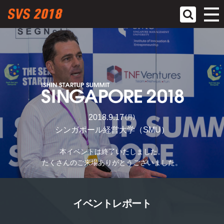
コンセプト
コンテンツ
参加スタート
2018.9.17
(月)
会場案内
シンガポール経営大学（SMU）
本イベントは終了いたしました。
たくさんのご来場ありがとうございました。
イベントレポート