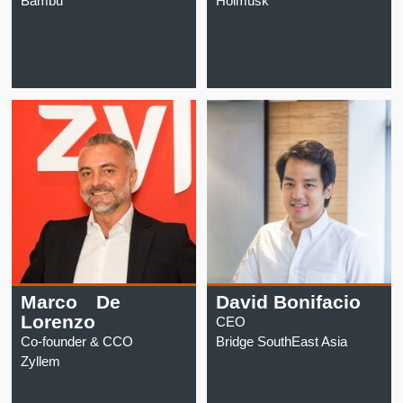
Bambu
Holmusk
Marco De
David Bonifacio
Lorenzo
CEO
Co-founder & CCO
Bridge SouthEast Asia
Zyllem